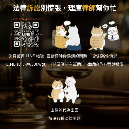
法律
訴訟
別慌張，理庫
律師
幫你忙
免費諮詢 LINE 帳號
告訴律師你遇到的問題
針對案件情況
LINE-ID：@653uwgtj
（越清晰越有幫助）
律師給予方案與報價
由律師代為出面
解決各種法律問題