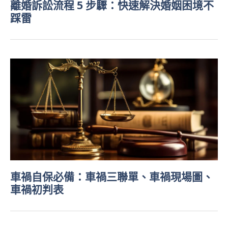
離婚訴訟流程 5 步驟：快速解決婚姻困境不
踩雷
車禍自保必備：車禍三聯單、車禍現場圖、
車禍初判表