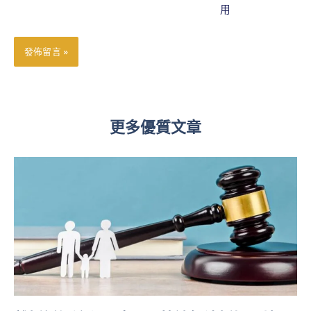
郵
用
件
地
址
更多優質文章