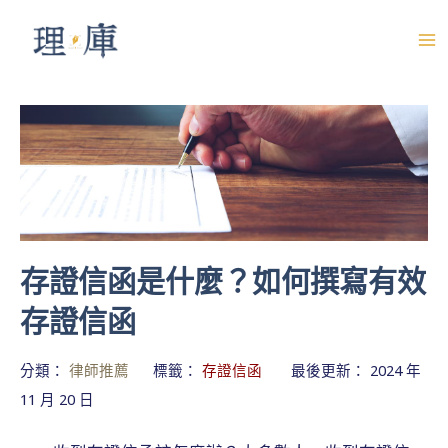
跳
至
M
主
A
要
內
I
容
N
M
E
存證信函是什麼？如何撰寫有效
N
存證信函
U
分類：
律師推薦
標籤：
存證信函
最後更新： 2024 年
11 月 20 日