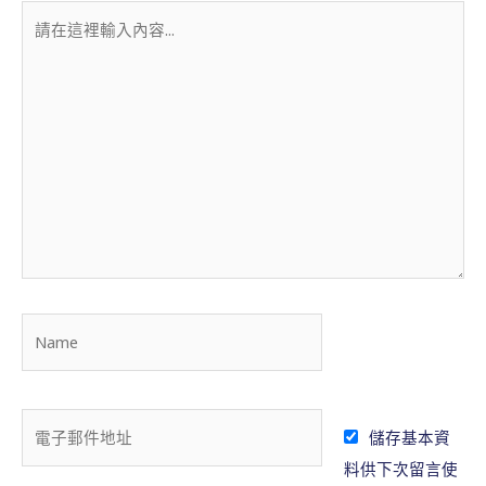
請
在
這
裡
輸
入
內
容
.
.
N
.
a
m
e
電
儲存基本資
子
料供下次留言使