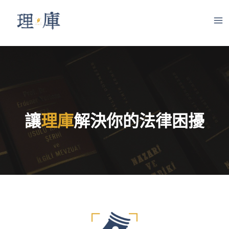
跳
至
M
主
A
要
內
I
容
N
M
讓
理庫
解決你的法律困擾
E
N
U