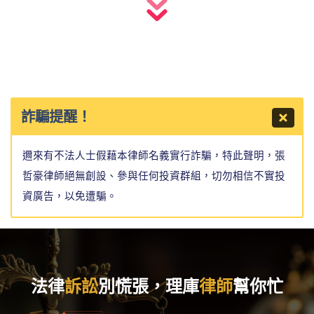
詐騙提醒！
邇來有不法人士假藉本律師名義實行詐騙，特此聲明，張
哲豪律師絕無創設、參與任何投資群組，切勿相信不實投
資廣告，以免遭騙。
法律
訴訟
別慌張，理庫
律師
幫你忙