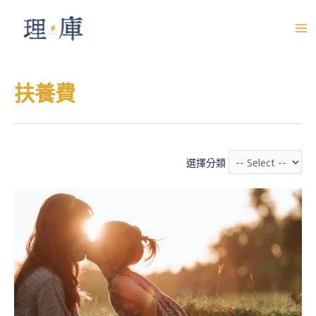
跳
至
M
主
A
要
扶養費
內
I
容
N
M
選擇分類
E
N
U