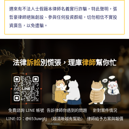
邇來有不法人士假藉本律師名義實行詐騙，特此聲明，張
哲豪律師絕無創設、參與任何投資群組，切勿相信不實投
資廣告，以免遭騙。
法律
訴訟
別慌張，理庫
律師
幫你忙
免費諮詢 LINE 帳號
告訴律師你遇到的問題
針對案件情況
LINE-ID：@653uwgtj
（越清晰越有幫助）
律師給予方案與報價