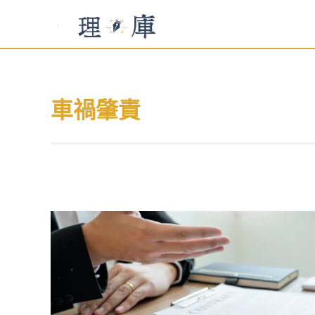
跳
至
主
要
內
車禍肇責
容