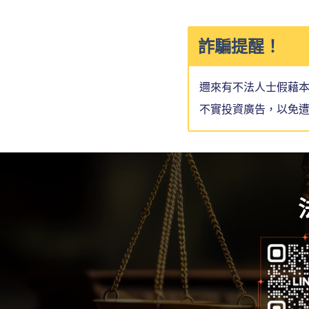
詐騙提醒！
邇來有不法人士假藉
不實投資廣告，以免