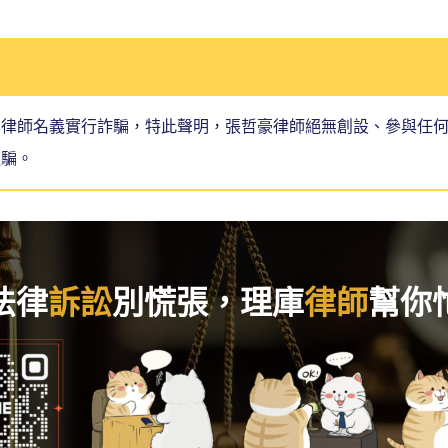
本律師名義實行詐騙，特此聲明，張哲豪律師絕無創設、參與任
遭騙。
法律
訴訟
別慌張，理庫
律師
幫你