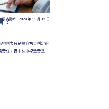
最後更新：2024 年 11 月 15 日
看？
為初判表只是警方初步判定的
禍責任，得申請車禍肇責鑑