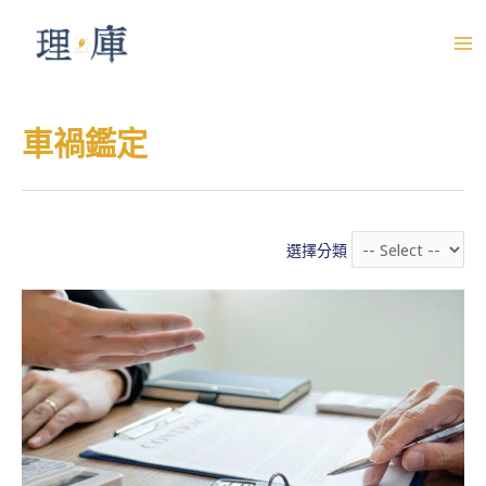
跳
至
M
主
A
要
車禍鑑定
內
I
容
N
M
選擇分類
E
N
U