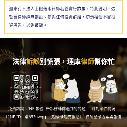
邇來有不法人士假藉本律師名義實行詐騙，特此聲明，張
哲豪律師絕無創設、參與任何投資群組，切勿相信不實投
資廣告，以免遭騙。
法律
訴訟
別慌張，理庫
律師
幫你忙
免費諮詢 LINE 帳號
告訴律師你遇到的問題
針對案件情況
LINE-ID：@653uwgtj
（越清晰越有幫助）
律師給予方案與報價