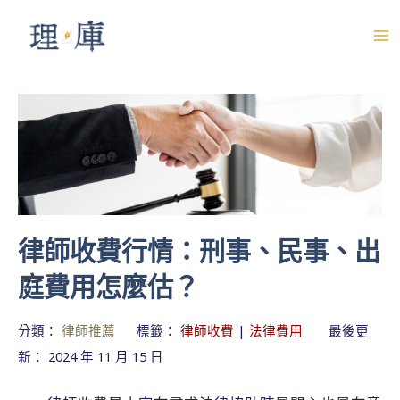
跳
至
M
主
A
要
內
I
容
N
M
E
律師收費行情：刑事、民事、出
N
庭費用怎麼估？
U
分類：
律師推薦
標籤：
律師收費
|
法律費用
最後更
新： 2024 年 11 月 15 日