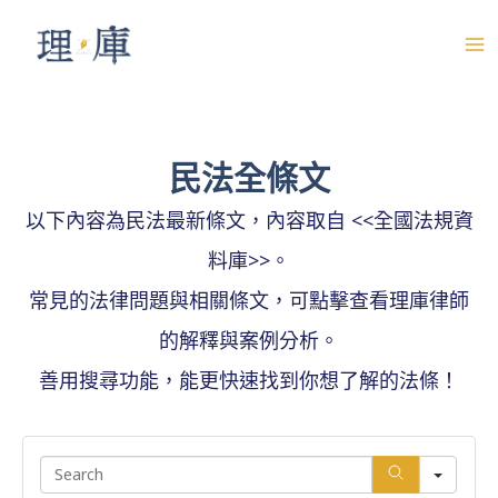
跳
至
M
主
A
要
內
I
民法全條文
容
N
以下內容為民法最新條文，內容取自 <<全國法規資
M
料庫>>。
E
常見的法律問題與相關條文，可點擊查看理庫律師
N
的解釋與案例分析。
U
善用搜尋功能，能更快速找到你想了解的法條！
S
e