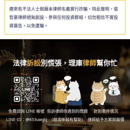
邇來有不法人士假藉本律師名義實行詐騙，特此聲明，張
哲豪律師絕無創設、參與任何投資群組，切勿相信不實投
資廣告，以免遭騙。
法律
訴訟
別慌張，理庫
律師
幫你忙
免費諮詢 LINE 帳號
告訴律師你遇到的問題
針對案件情況
LINE-ID：@653uwgtj
（越清晰越有幫助）
律師給予方案與報價