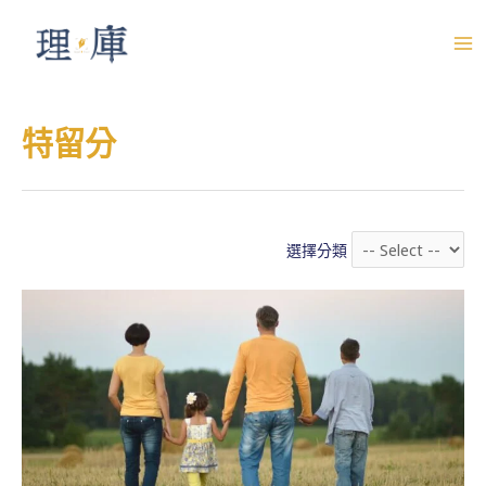
跳
至
M
主
A
要
特留分
內
I
容
N
M
選擇分類
E
N
U