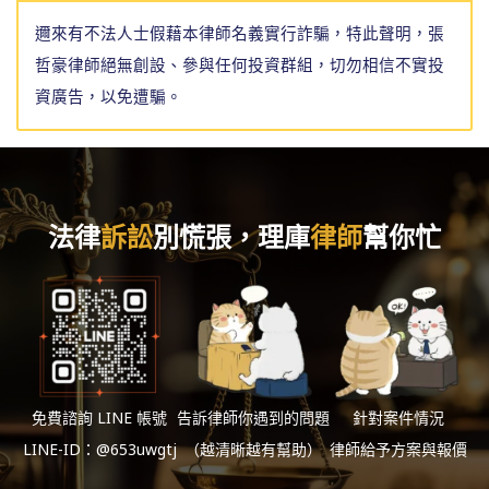
邇來有不法人士假藉本律師名義實行詐騙，特此聲明，張
哲豪律師絕無創設、參與任何投資群組，切勿相信不實投
資廣告，以免遭騙。
法律
訴訟
別慌張，理庫
律師
幫你忙
免費諮詢 LINE 帳號
告訴律師你遇到的問題
針對案件情況
LINE-ID：@653uwgtj
（越清晰越有幫助）
律師給予方案與報價