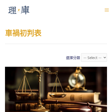
跳
至
M
主
A
要
車禍初判表
內
I
容
N
M
選擇分類
E
N
U