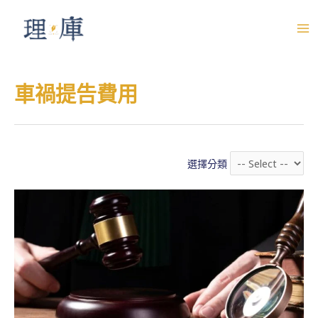
跳
至
M
主
A
要
車禍提告費用
內
I
容
N
M
選擇分類
E
N
U