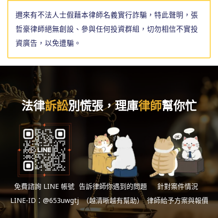
邇來有不法人士假藉本律師名義實行詐騙，特此聲明，張
哲豪律師絕無創設、參與任何投資群組，切勿相信不實投
資廣告，以免遭騙。
法律
訴訟
別慌張，理庫
律師
幫你忙
免費諮詢 LINE 帳號
告訴律師你遇到的問題
針對案件情況
LINE-ID：@653uwgtj
（越清晰越有幫助）
律師給予方案與報價