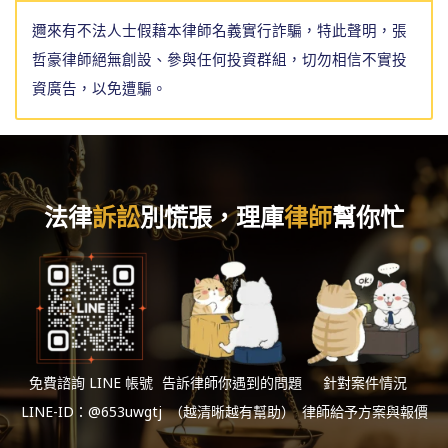
邇來有不法人士假藉本律師名義實行詐騙，特此聲明，張
哲豪律師絕無創設、參與任何投資群組，切勿相信不實投
資廣告，以免遭騙。
法律
訴訟
別慌張，理庫
律師
幫你忙
免費諮詢 LINE 帳號
告訴律師你遇到的問題
針對案件情況
LINE-ID：@653uwgtj
（越清晰越有幫助）
律師給予方案與報價