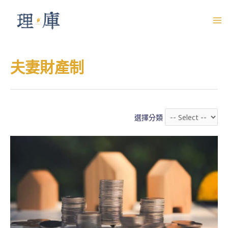
跳
至
M
主
A
要
夫妻財產制
內
I
容
N
M
選擇分類
E
N
U