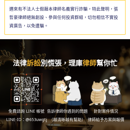
邇來有不法人士假藉本律師名義實行詐騙，特此聲明，張
哲豪律師絕無創設、參與任何投資群組，切勿相信不實投
資廣告，以免遭騙。
法律
訴訟
別慌張，理庫
律師
幫你忙
免費諮詢 LINE 帳號
告訴律師你遇到的問題
針對案件情況
LINE-ID：@653uwgtj
（越清晰越有幫助）
律師給予方案與報價