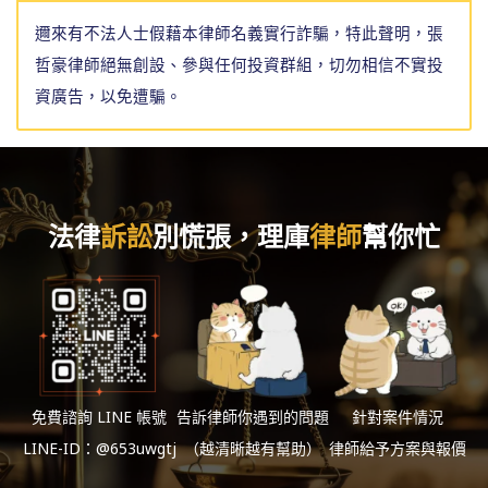
邇來有不法人士假藉本律師名義實行詐騙，特此聲明，張
哲豪律師絕無創設、參與任何投資群組，切勿相信不實投
資廣告，以免遭騙。
法律
訴訟
別慌張，理庫
律師
幫你忙
免費諮詢 LINE 帳號
告訴律師你遇到的問題
針對案件情況
LINE-ID：@653uwgtj
（越清晰越有幫助）
律師給予方案與報價