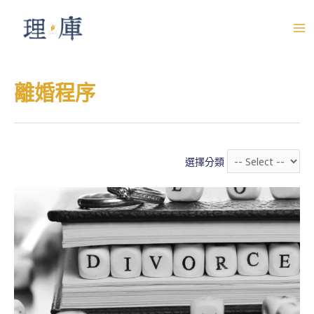
跳
至
M
主
A
要
離婚程序
內
I
容
N
M
選擇分類
E
N
U