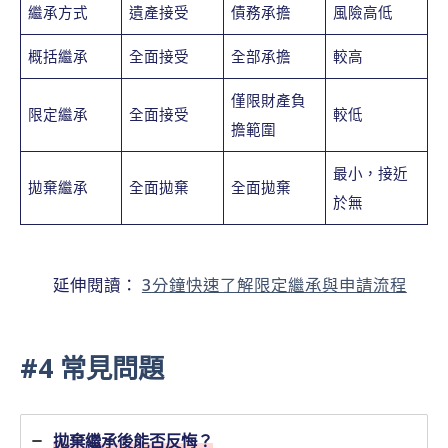
繼承方式
遺產接受
債務承擔
風險高低
概括繼承
全面接受
全部承擔
較高
僅限財產負
限定繼承
全面接受
較低
擔範圍
最小，接近
拋棄繼承
全面拋棄
全面拋棄
於無
延伸閱讀：
3分鐘快速了解限定繼承與申請流程
#4 常見問題
拋棄繼承後能否反悔？