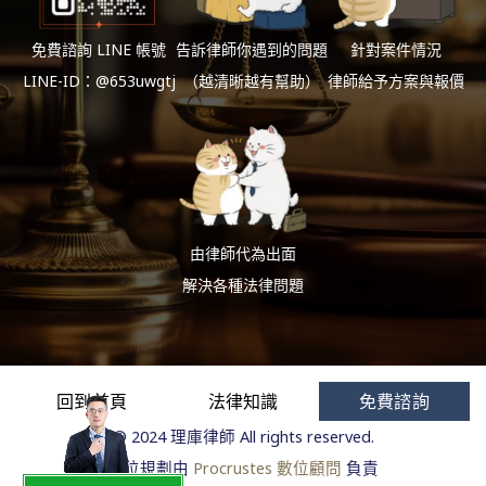
免費諮詢 LINE 帳號
告訴律師你遇到的問題
針對案件情況
LINE-ID：@653uwgtj
（越清晰越有幫助）
律師給予方案與報價
由律師代為出面
解決各種法律問題
回到首頁
法律知識
免費諮詢
© 2024 理庫律師 All rights reserved.
數位規劃由
Procrustes 數位顧問
負責