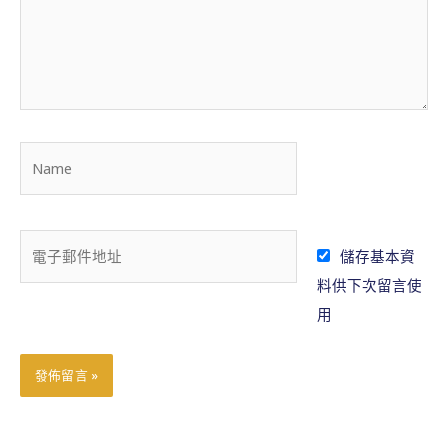
入
內
容
.
.
N
.
a
m
e
電
儲存基本資
子
料供下次留言使
郵
用
件
地
址