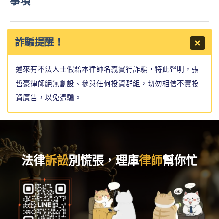
事項
詐騙提醒！
邇來有不法人士假藉本律師名義實行詐騙，特此聲明，張
哲豪律師絕無創設、參與任何投資群組，切勿相信不實投
資廣告，以免遭騙。
法律
訴訟
別慌張，理庫
律師
幫你忙