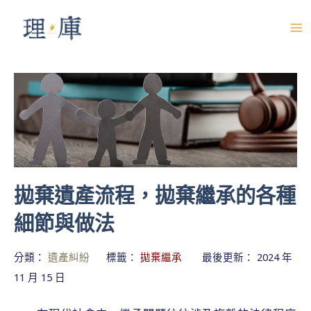
跳
至
M
主
A
要
內
I
容
N
M
E
拋棄遺產流程，拋棄繼承的各種
N
細節與做法
U
分類：
遺產糾紛
標籤：
拋棄繼承
最後更新： 2024 年
11 月 15 日