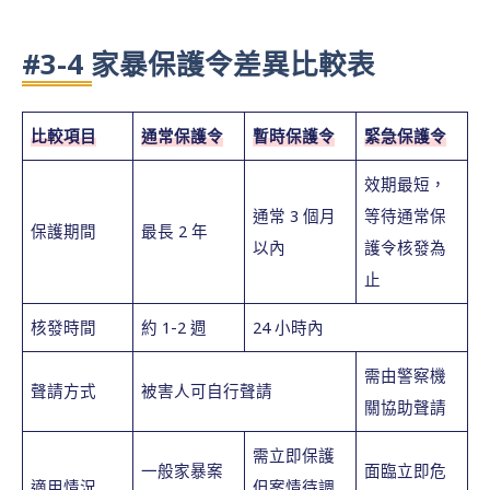
#3-4 家暴保護令差異比較表
比較項目
通常保護令
暫時保護令
緊急保護令
效期最短，
通常 3 個月
等待通常保
保護期間
最長 2 年
以內
護令核發為
止
核發時間
約 1-2 週
24 小時內
需由警察機
聲請方式
被害人可自行聲請
關協助聲請
需立即保護
一般家暴案
面臨立即危
適用情況
但案情待調