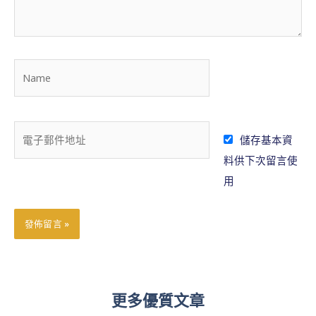
容
.
.
N
.
a
m
e
電
儲存基本資
子
料供下次留言使
郵
用
件
地
址
更多優質文章