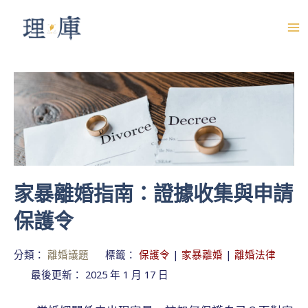
跳
至
M
主
A
要
內
I
容
N
M
E
家暴離婚指南：證據收集與申請
N
保護令
U
分類：
離婚議題
標籤：
保護令
|
家暴離婚
|
離婚法律
最後更新： 2025 年 1 月 17 日