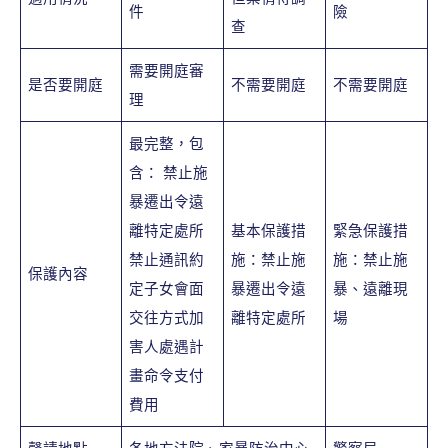
件
險
查
需要開庭審
是否要開庭
不需要開庭
不需要開庭
理
最完整，包
含： 禁止施
暴遷出令遠
離特定處所
基本保護措
緊急保護措
禁止通訊約
施：禁止施
施：禁止施
保護內容
定子女會面
暴遷出令遠
暴、遠離現
交往方式加
離特定處所
場
害人處遇計
畫命令支付
費用