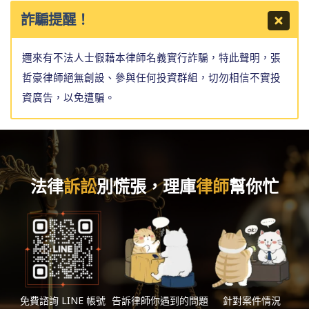
詐騙提醒！
邇來有不法人士假藉本律師名義實行詐騙，特此聲明，張
哲豪律師絕無創設、參與任何投資群組，切勿相信不實投
資廣告，以免遭騙。
法律
訴訟
別慌張，理庫
律師
幫你忙
免費諮詢 LINE 帳號
告訴律師你遇到的問題
針對案件情況